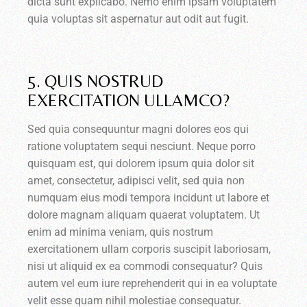
dicta sunt explicabo. Nemo enim ipsam voluptatem
quia voluptas sit aspernatur aut odit aut fugit.
5. QUIS NOSTRUD
EXERCITATION ULLAMCO?
Sed quia consequuntur magni dolores eos qui
ratione voluptatem sequi nesciunt. Neque porro
quisquam est, qui dolorem ipsum quia dolor sit
amet, consectetur, adipisci velit, sed quia non
numquam eius modi tempora incidunt ut labore et
dolore magnam aliquam quaerat voluptatem. Ut
enim ad minima veniam, quis nostrum
exercitationem ullam corporis suscipit laboriosam,
nisi ut aliquid ex ea commodi consequatur? Quis
autem vel eum iure reprehenderit qui in ea voluptate
velit esse quam nihil molestiae consequatur.